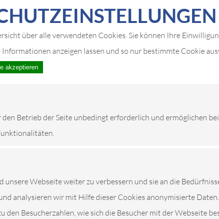
CHUTZ­EIN­STELLUNGEN
ersicht über alle verwendeten Cookies. Sie können Ihre Einwilligu
e Informationen anzeigen lassen und so nur bestimmte Cookie au
le akzeptieren
r den Betrieb der Seite unbedingt erforderlich und ermöglichen be
Funktionalitäten.
unsere Webseite weiter zu verbessern und sie an die Bedürfniss
und analysieren wir mit Hilfe dieser Cookies anonymisierte Daten.
ICE IN LAUDA-KÖ
zu den Besucherzahlen, wie sich die Besucher mit der Webseite be