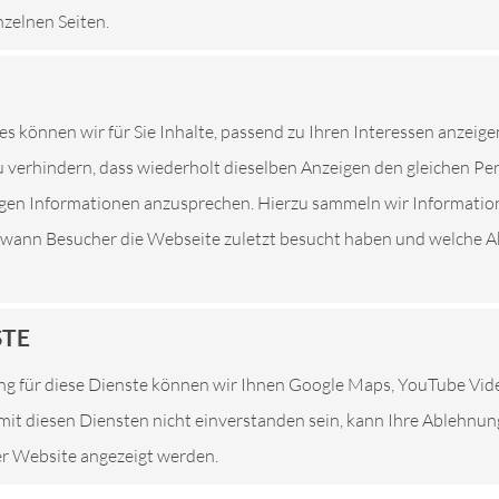
nzelnen Seiten.
SIND IHRE PROFISERVICE WERK
ETZT TERMIN VEREINBAREN
ZU DEN ÖFFNUNGSZEIT
es können wir für Sie Inhalte, passend zu Ihren Interessen anzeige
 verhindern, dass wiederholt dieselben Anzeigen den gleichen P
tigen Informationen anzusprechen. Hierzu sammeln wir Informatio
. wann Besucher die Webseite zuletzt besucht haben und welche Ak
STE
g für diese Dienste können wir Ihnen Google Maps, YouTube Vi
e mit diesen Diensten nicht einverstanden sein, kann Ihre Ablehnu
ser Website angezeigt werden.