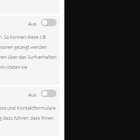
STATT
Aus
EN
n. So können diese z.B.
ersonen gezeigt werden
nen über das Surfverhalten
tivitäten sie
Aus
deos und Kontaktformulare
ng dazu führen, dass Ihnen