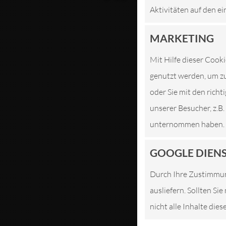
Aktivitäten auf den ei
WIR 
MARKETING
J
Mit Hilfe dieser Cooki
genutzt werden, um zu
oder Sie mit den rich
unserer Besucher, z.B
unternommen haben.
GOOGLE DIEN
Durch Ihre Zustimmun
ausliefern. Sollten Si
nicht alle Inhalte die