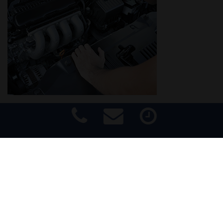
WERKSTATT IHRES VERTRAUENS
Sie haben freie Auswahl bei der Werkstatt Ihres Vertrauens,
in der Sie Ihr Fahrzeug reparieren lassen. Wir garantieren
Impressum
|
Haftungsausschluss
|
Datenschutz
|
Barrierefreiheit
Ihnen eine technisch einwandfreie Reparatur und somit
absolute Verkehrssicherheit Ihres Fahrzeugs.
2. FREIE WAHL DES KFZ-SACHVERSTÄNDIGEN