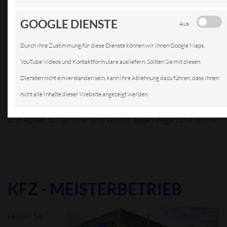
GOOGLE DIENSTE
Aus
Durch Ihre Zustimmung für diese Dienste können wir Ihnen Google Maps,
YouTube Videos und Kontaktformulare ausliefern. Sollten Sie mit diesen
Diensten nicht einverstanden sein, kann Ihre Ablehnung dazu führen, dass Ihnen
Zubehörteile aller Art zum Nach- und Umrüsten für alle
nicht alle Inhalte dieser Website angezeigt werden.
gängigen Fabrikate, Pflegemittel rund ums Auto für Innen
und Außen, für Sommer und Winter, gegen Regen und Sonne.
KFZ - MEISTERBETRIEB
Lassen Sie