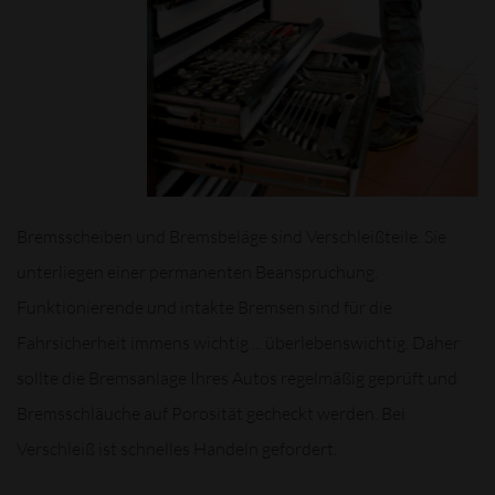
Bremsscheiben und Bremsbeläge sind Verschleißteile. Sie
unterliegen einer permanenten Beanspruchung.
Funktionierende und intakte Bremsen sind für die
Fahrsicherheit immens wichtig ... überlebenswichtig. Daher
sollte die Bremsanlage Ihres Autos regelmäßig geprüft und
Bremsschläuche auf Porosität gecheckt werden. Bei
Verschleiß ist schnelles Handeln gefordert.