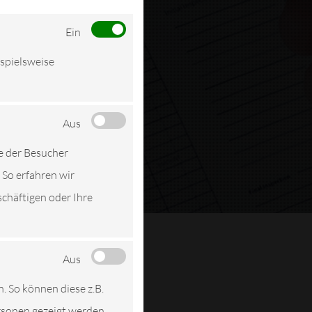
Ein
ispielsweise
Aus
e der Besucher
 So erfahren wir
schäftigen oder Ihre
Aus
n. So können diese z.B.
ersonen gezeigt werden