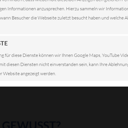
tigen Informationen anzusprechen. Hierzu sammeln wir Informatio
. wann Besucher die Webseite zuletzt besucht haben und welche Ak
ien. Der Weg zu einer Fachwerkstatt ist unumgänglich.
nende und starke Lärmentwicklung meist letztes Signal
STE
rhöhten Kraftstoffverbrauch infolge eines nicht voll
hingegen nehmen die Wenigsten sofort wahr. Daher ist
g für diese Dienste können wir Ihnen Google Maps, YouTube Vi
rsorge besser als Nachsicht. Die volle
e mit diesen Diensten nicht einverstanden sein, kann Ihre Ablehnu
ators kann nur mit spezieller Werkstattausrüstung
ser Website angezeigt werden.
S GEWUSST?