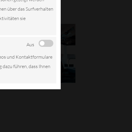
nen über das Surfverhalten
tivitäten sie
Aus
deos und Kontaktformulare
ng dazu führen, dass Ihnen