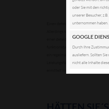
oder Sie mit den rich
unserer Besucher, z.B
unternommen haben.
Einen defekten Auspuff hören auch La
Allerdings sind die knatternde, dröh
GOOGLE DIEN
einer defekten Auspuffanlage. Einen e
funktionstauglichen Schalldämpfers 
Durch Ihre Zustimmun
ein regelmäßiger Check ratsam und Vo
ausliefern. Sollten Si
Leistungsfähigkeit bspw. des Katalys
nicht alle Inhalte die
ermittelt werden.
HÄTTEN SIE´