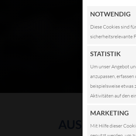
NOTWENDIG
Diese Cookies sind fü
sicherheitsrelevante 
STATISTIK
Um unser Angebot und 
anzupassen, erfassen 
beispielsweise etwas 
Aktivitäten auf den ei
MARKETING
AUSPUFFDIE
Mit Hilfe dieser Cooki
genutzt werden, um zu